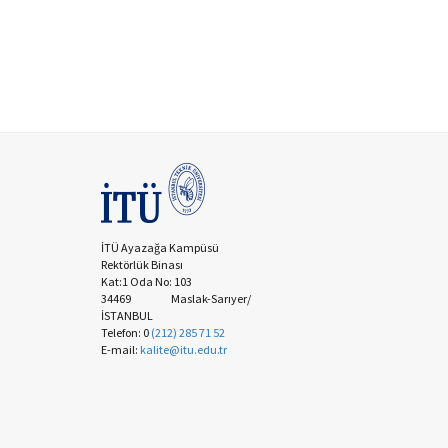
İTÜ Ayazağa Kampüsü
Rektörlük Binası
Kat:1 Oda No: 103
34469 Maslak-Sarıyer/
İSTANBUL
Telefon: 0
(212) 285 71 52
E-mail:
kalite@itu.edu.tr