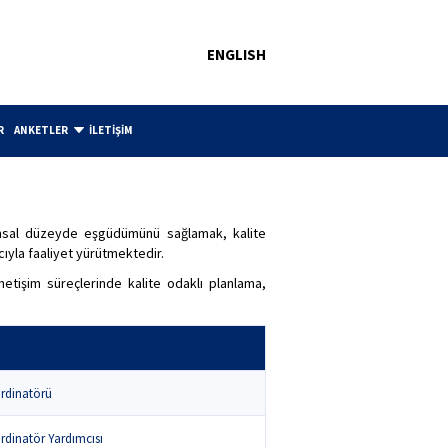
ENGLISH
R
ANKETLER
İLETİŞİM
rumsal düzeyde eşgüdümünü sağlamak, kalite
ıyla faaliyet yürütmektedir.
netişim süreçlerinde kalite odaklı planlama,
ordinatörü
rdinatör Yardımcısı