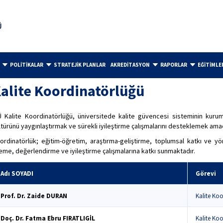
POLİTİKALAR
STRATEJİK PLANLAR
AKREDİTASYON
RAPORLAR
EĞİTİMLE
alite Koordinatörlüğü
Ü Kalite Koordinatörlüğü, üniversitede kalite güvencesi sisteminin ku
ltürünü yaygınlaştırmak ve sürekli iyileştirme çalışmalarını desteklemek amac
ordinatörlük; eğitim-öğretim, araştırma-geliştirme, toplumsal katkı ve yö
leme, değerlendirme ve iyileştirme çalışmalarına katkı sunmaktadır.
Adı SOYADI
Görevi
Prof. Dr. Zaide DURAN
Kalite Ko
Doç. Dr. Fatma Ebru FIRATLIGİL
Kalite Koo