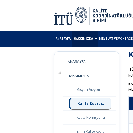
ANASAYFA
HAKKIMIZDA
MEVZUAT VE YÖNERGE
K
ANASAYFA
İT
kü
HAKKIMIZDA
Ko
Misyon-Vizyon
iz
Kalite Koordinatörlüğü
Kalite Komisyonu
Birim Kalite Komisyonları